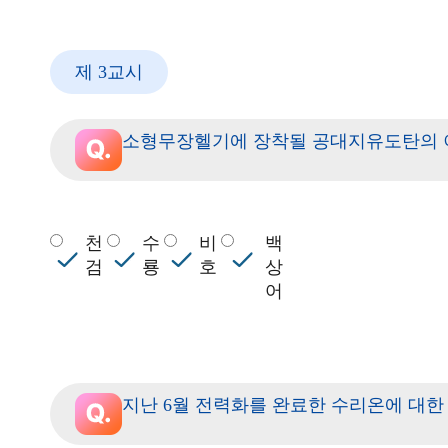
제 3교시
소형무장헬기에 장착될 공대지유도탄의 
천
수
비
백
검
룡
호
상
어
지난 6월 전력화를 완료한 수리온에 대한