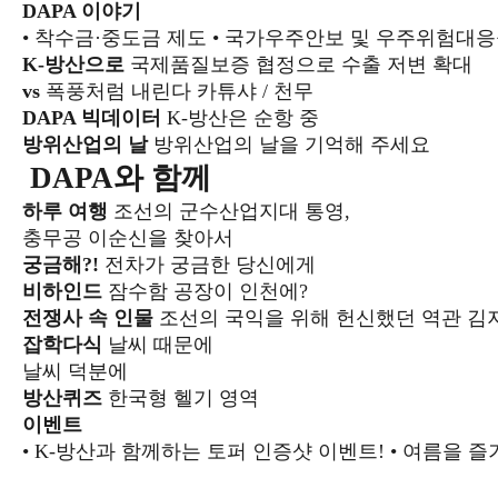
DAPA 이야기
• 착수금·중도금 제도
• 국가우주안보 및 우주위험대응
K-방산으로
국제품질보증 협정으로 수출 저변 확대
vs
폭풍처럼 내린다 카튜샤 / 천무
DAPA 빅데이터
K-방산은 순항 중
방위산업의 날
방위산업의 날을 기억해 주세요
DAPA와 함께
하루 여행
조선의 군수산업지대 통영,
충무공 이순신을 찾아서
궁금해?!
전차가 궁금한 당신에게
비하인드
잠수함 공장이 인천에?
전쟁사 속 인물
조선의 국익을 위해 헌신했던 역관 김
잡학다식
날씨 때문에
날씨 덕분에
방산퀴즈
한국형 헬기 영역
이벤트
• K-방산과 함께하는 토퍼 인증샷 이벤트!
• 여름을 