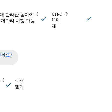
UH-1
대 한라산 높이에
H 대
 제자리 비행 가능
체
일까요?
무
소해
기
헬기