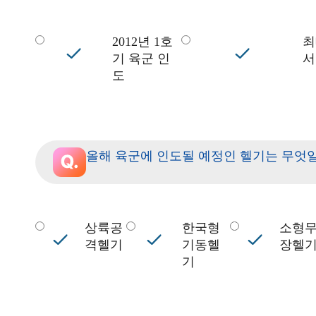
2012년 1호
최
기 육군 인
서
도
올해 육군에 인도될 예정인 헬기는 무엇
상륙공
한국형
소형
격헬기
기동헬
장헬
기