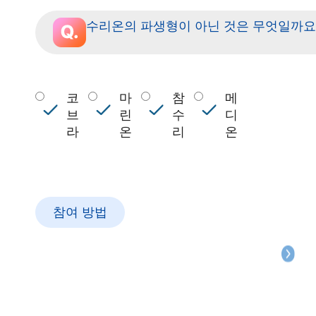
수리온의 파생형이 아닌 것은 무엇일까요
코
마
참
메
브
린
수
디
라
온
리
온
참여 방법