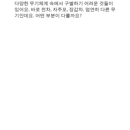
다양한 무기체계 속에서 구별하기 어려운 것들이
있어요. 바로 전차, 자주포, 장갑차. 엄연히 다른 무
기인데요. 어떤 부분이 다를까요?
아
전차와 자주포가 비슷
람
하게 생겼어요.
씨
K2 전차
위
아하. 전차와 자주포가
풍
궁금하시군요. 둘은 얼
이
핏 보면 비슷해서 구별
하기 어렵죠. 하지만
전차와 자주포 간의 차
이는 꽤 커요. 과거에
는 전차가 적진으로 돌
격할 때, 사정거리가