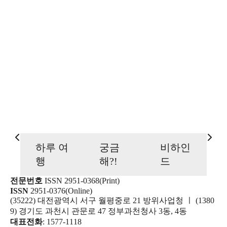
위는 ‘문(門)’이에요.
그래서 지난해 자주포
가 폴란드에 수출할 당
시 언론 기사를 보면 1
52문이 수출에 성공됐
다고 나와 있죠. 만약
자주포를 ‘대’로 표현
한 것이 있다면 그건
명백한 오타예요.
K9 자주포
하루 여
궁금
비하인
행
해?!
드
전문번호
ISSN 2951-0368(Print)
ISSN
2951-0376(Online)
(35222) 대전광역시 서구 월평중로 21 방위사업청 ㅣ (1380
9) 경기도 과천시 관문로 47 정부과천청사 3동, 4동
대표전화
: 1577-1118