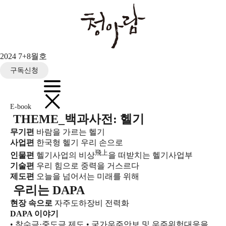
2024 7+8월호
구독신청
E-book
THEME_백과사전: 헬기
무기편
바람을 가르는 헬기
사업편
한국형 헬기 우리 손으로
飛上
인물편
헬기사업의 비상
을 떠받치는 헬기사업부
기술편
우리 힘으로 중력을 거스르다
제도편
오늘을 넘어서는 미래를 위해
우리는 DAPA
현장 속으로
자주도하장비 전력화
DAPA 이야기
• 착수금·중도금 제도
• 국가우주안보 및 우주위험대응을