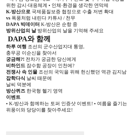
위한 감시·대응체계
• 인체·환경을 생각한 연막제
K-방산으로
국제품질보증 협정으로 수출 저변 확대
vs
폭풍처럼 내린다 카튜샤 / 천무
DAPA 빅데이터
K-방산은 순항 중
방위산업의 날
방위산업의 날을 기억해 주세요
DAPA와 함께
하루 여행
조선의 군수산업지대 통영,
충무공 이순신을 찾아서
궁금해?!
전차가 궁금한 당신에게
비하인드
잠수함 공장이 인천에?
전쟁사 속 인물
조선의 국익을 위해 헌신했던 역관 김지남
잡학다식
날씨 때문에
날씨 덕분에
방산퀴즈
한국형 헬기 영역
이벤트
• K-방산과 함께하는 토퍼 인증샷 이벤트!
• 여름을 즐기는
위풍이와 당당이를 찾아주세요!